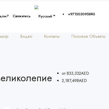
+971503095810
 дом?
Свяжитесь
мотр
Видео
Контакты
Похожие Объекты
от
833,332AED
 великолепие
2,187,498AED