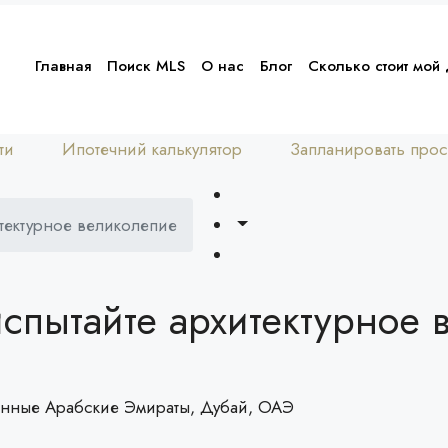
Главная
Поиск MLS
О нас
Блог
Сколько стоит мой
ти
Ипотечний калькулятор
Запланировать прос
хитектурное великолепие
: испытайте архитектурное
диненные Арабские Эмираты, Дубай, ОАЭ