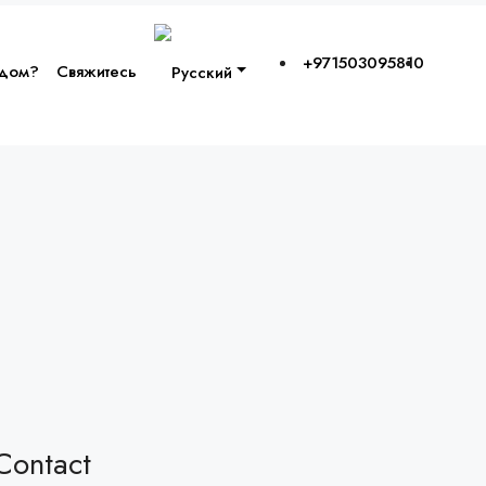
+971503095810
 дом?
Свяжитесь
Contact