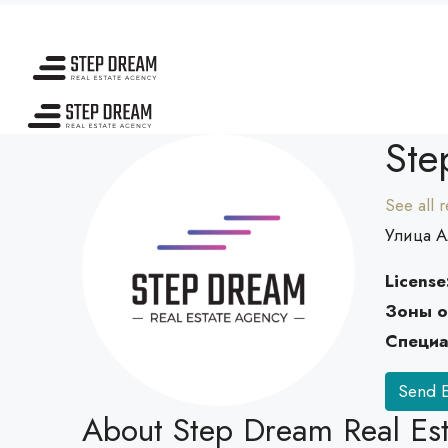
Ste
See all 
Улица А
License
Зоны о
Специа
Send E
About Step Dream Real Es