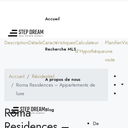
Accueil
Description
Détails
Caractéristiques
Calculateur
Planifier
Vi
Recherche MLS
d'Hypothèque
une
visite
Accueil
Résidentiel
A propos de nous
Roma Residences – Appartements de
luxe
Roma
Blog
Residences –
De