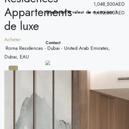
1,048,500AED
Appartements
Quelle est la valeur de ma maison ?
1,492,500AED
de luxe
Acheter
Contact
Roma Residences - Dubai - United Arab Emirates,
Dubai, EAU
+971503095810