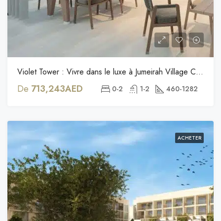
Violet Tower : Vivre dans le luxe à Jumeirah Village Circle (JVC)
De
713,243AED
0-2
1-2
460-1282
ACHETER