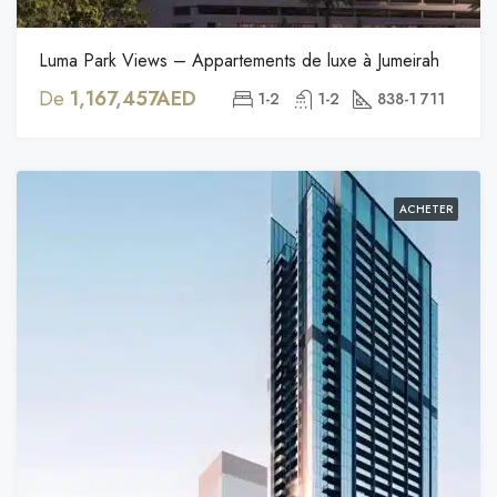
Luma Park Views – Appartements de luxe à Jumeirah
De
1,167,457AED
1-2
1-2
838-1 711
ACHETER