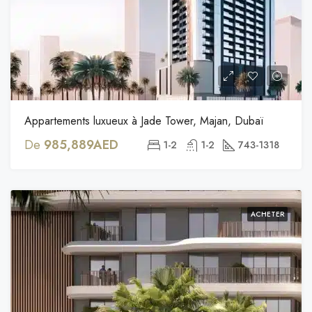
Appartements luxueux à Jade Tower, Majan, Dubaï
De
985,889AED
1-2
1-2
743-1318
ACHETER