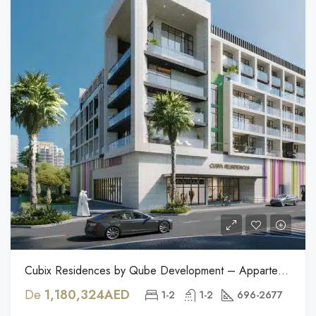
Cubix Residences by Qube Development – Appartements de luxe à Jumeirah Village Circle, Dubaï
De
1,180,324AED
1-2
1-2
696-2677