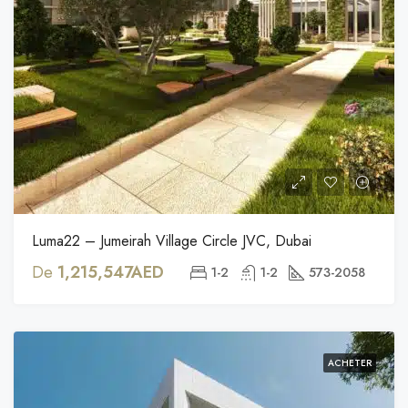
Luma22 – Jumeirah Village Circle JVC, Dubai
De
1,215,547AED
1-2
1-2
573-2058
ACHETER