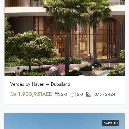
Verdes by Haven – Dubailand
De
1,903,951AED
2-3
2-3
1375 - 2424
ACHETER