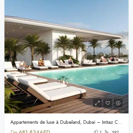
Appartements de luxe à Dubailand, Dubaï – Imtiaz Cove Edition
De
681,834AED
1
397