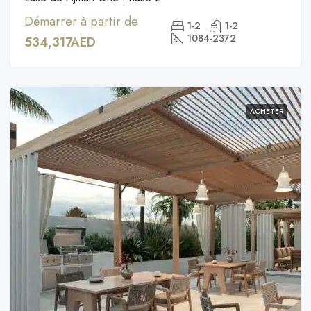
Démarrer à partir de
1-2
1-2
1084-2372
534,317AED
ACHETER