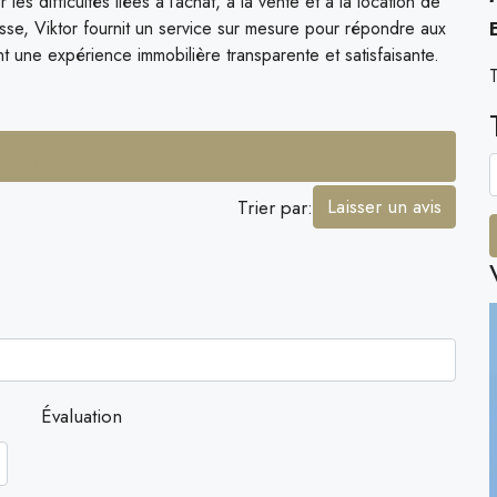
 les difficultés liées à l’achat, à la vente et à la location de
russe, Viktor fournit un service sur mesure pour répondre aux
nt une expérience immobilière transparente et satisfaisante.
T
Avis (0)
Laisser un avis
Trier par:
Évaluation