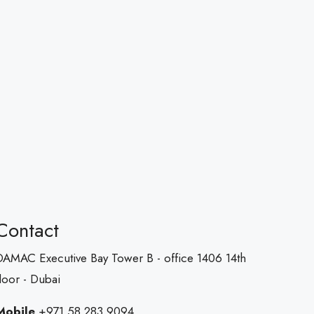
Contact
DAMAC Executive Bay Tower B - office 1406 14th
loor - Dubai
Mobile
‪+971 58 283 9094‬