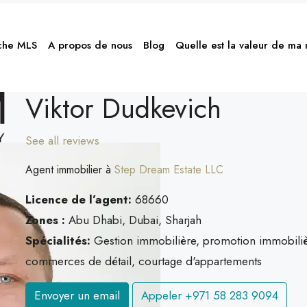
che MLS
A propos de nous
Blog
Quelle est la valeur de ma
Viktor Dudkevich
See all reviews
Agent immobilier à
Step Dream Estate LLC
Licence de l’agent:
68660
Zones :
Abu Dhabi, Dubai, Sharjah
Spécialités:
Gestion immobilière, promotion immobilièr
commerces de détail, courtage d'appartements
Envoyer un email
Appeler
‪+971 58 283 9094‬