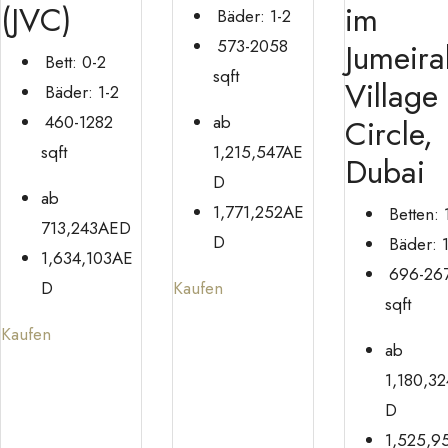
(JVC)
im
Bäder:
1-2
573-2058
Jumeira
Bett:
0-2
sqft
Village
Bäder:
1-2
460-1282
ab
Circle,
sqft
1,215,547AE
Dubai
D
ab
1,771,252AE
Betten:
713,243AED
D
Bäder:
1,634,103AE
696-26
D
Kaufen
sqft
Kaufen
ab
1,180,3
D
1,525,9