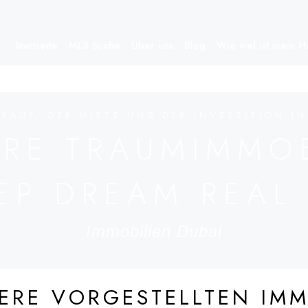
Startseite
MLS Suche
Über uns
Blog
Wie viel ist mein 
KAUF, DER MIETE UND DER INVESTITION IN
HRE TRAUMIMMOB
EP DREAM REAL
Immobilien Dubai
ERE VORGESTELLTEN IMM