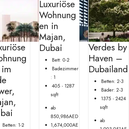
Luxuriöse
Wohnung
en in
Majan,
xuriöse
Verdes by
Dubai
ohnung
Haven –
Bett:
0-2
 im
Dubailand
Badezimmer
de
:
1
Betten:
2-3
405 - 1287
wer,
Bäder:
2-3
sqft
1375 - 2424
jan,
sqft
ab
bai
850,986AED
ab
Betten:
1-2
1,674,000AE
1,903,951AE