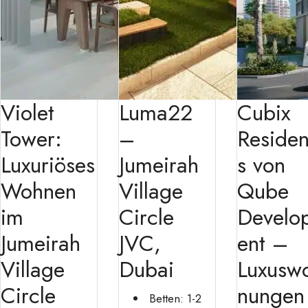
Violet
Luma22
Cubix
Tower:
–
Reside
Luxuriöses
Jumeirah
s von
Wohnen
Village
Qube
im
Circle
Develo
Jumeirah
JVC,
ent –
Village
Dubai
Luxusw
Circle
nungen
Betten:
1-2