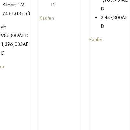
Bäder:
1-2
D
D
743-1318
sqft
2,447,800AE
Kaufen
D
ab
985,889AED
Kaufen
1,396,033AE
D
en