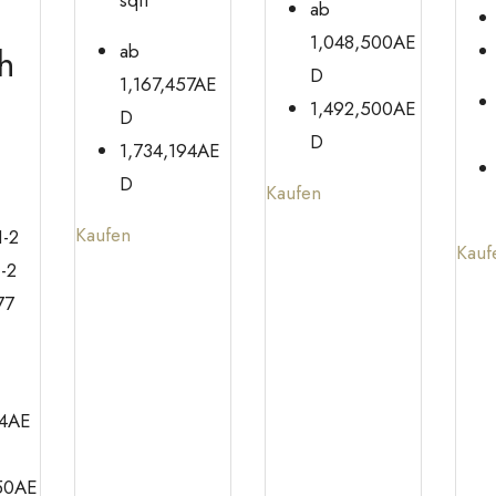
ab
1,048,500AE
ab
h
D
1,167,457AE
1,492,500AE
D
D
1,734,194AE
D
Kaufen
Kaufen
1-2
Kauf
1-2
77
24AE
50AE