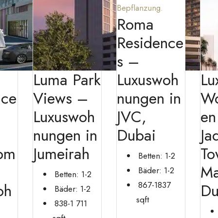
Roma
Residence
s –
Luma Park
Luxuswoh
Lu
nce
Views –
nungen in
W
Luxuswoh
JVC,
en
nungen in
Dubai
Ja
pm
Jumeirah
To
Betten:
1-2
Ma
Bäder:
1-2
Betten:
1-2
867-1837
oh
Du
Bäder:
1-2
sqft
838-1 711
sqft