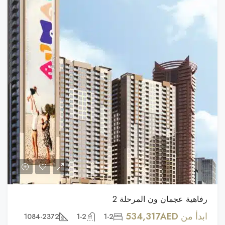
رفاهية عجمان ون المرحلة 2
ابدأ من
534,317AED
1084-2372
1-2
1-2