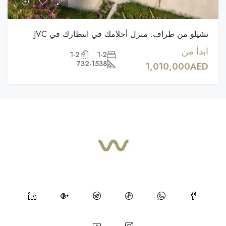
تشيلو من طراف: منزل أحلامك في انتظارك في JVC
ابدأ من
1-2
1-2
732-1538
1,010,000AED